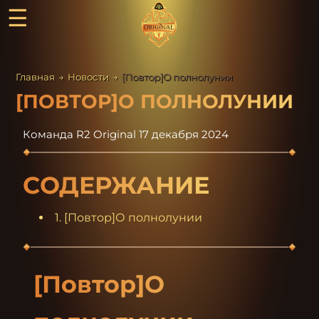
☰
Главная
→
Новости
→
[Повтор]О полнолунии
[ПОВТОР]О ПОЛНОЛУНИИ
Команда R2 Original
17 декабря 2024
СОДЕРЖАНИЕ
1. [Повтор]О полнолунии
[Повтор]О 