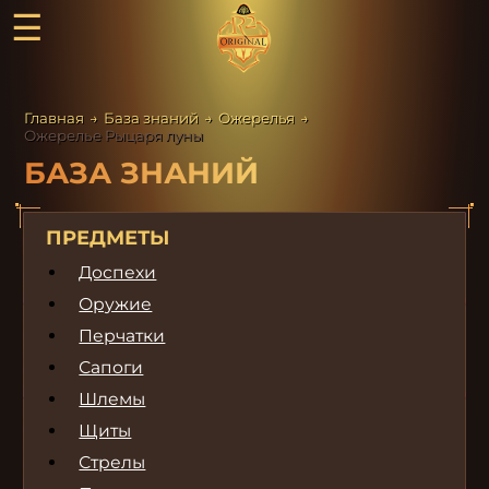
☰
Главная
→
База знаний
→
Ожерелья
→
Ожерелье Рыцаря луны
БАЗА ЗНАНИЙ
ПРЕДМЕТЫ
Доспехи
Оружие
Перчатки
Сапоги
Шлемы
Щиты
Стрелы