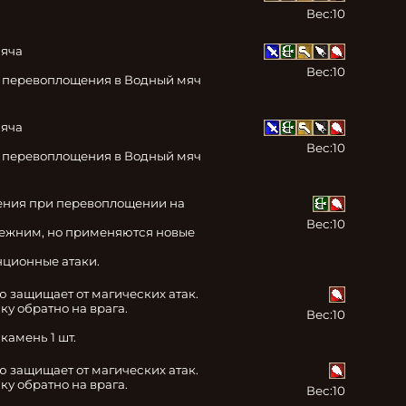
Вес:
10
яча

Вес:
10
 перевоплощения в Водный мяч 
яча

Вес:
10
 перевоплощения в Водный мяч 
ения при перевоплощении на 
Вес:
10
ежним, но применяются новые 
нционные атаки.
 защищает от магических атак. 
у обратно на врага.

Вес:
10
амень 1 шт.
 защищает от магических атак. 
у обратно на врага.

Вес:
10