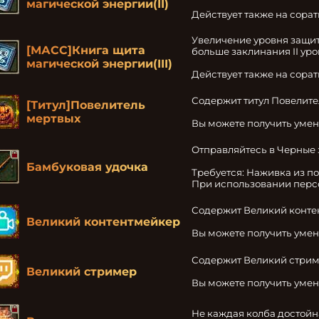
магической энергии(II)
Действует также на сора
Увеличение уровня защит
[МАСС]Книга щита
больше заклинания II уров
магической энергии(III)
Действует также на сора
Содержит титул Повелите
[Титул]Повелитель
мертвых
Вы можете получить умен
Отправляйтесь в Черные 
Бамбуковая удочка
Требуется: Наживка из пот
При использовании персо
Содержит Великий конте
Великий контентмейкер
Вы можете получить умен
Содержит Великий стрим
Великий стример
Вы можете получить умен
Не каждая колба достойн