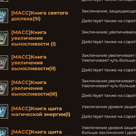
Заклинание, защищающее 
[МАСС]Книга святого
доспеха(III)
Действует также на сора
[МАСС]Книга
Заклинание, увеличивающ
увеличения
Действует также на сора
выносливости (I)
Заклинание увеличивает 
[МАСС]Книга
Увеличивает чуть больше 
увеличения
выносливости(II)
Действует также на сора
Заклинание увеличивает 
[МАСС]Книга
Увеличивает чуть больше з
увеличения
выносливости(III)
Действует также на сора
Увеличение уровня защит
[МАСС]Книга щита
магической энергии(I)
Действует также на сора
Увеличение уровня защит
[МАСС]Книга щита
больше заклинания I уров