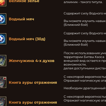
Великое зелье
алхимик - такого титула.
Содержит силу Водного м
Водный мяч
Вы можете изучить навык
(Ближний бой)
Содержит силу Водного м
Водный мяч (30д)
Вы можете изучить навык
(Ближний бой)
После использования ум
территории Битвы Хаоса

Жемчужина 4-х духов
внешний вид остается пр
возможности,

делая доступными диста
С некоторой вероятностью
Отражает магическую атак
Книга ауры отражения
Необходим драгоценный к
С некоторой вероятностью
Отражает магическую атак
Книга ауры отражения