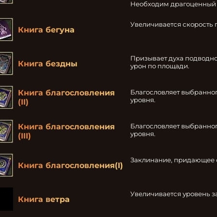
Необходим драгоценный к
Увеличивается скорость 
Книга бегуна
Призывает духа подводно
Книга бездны
урон по площади.
Благословляет выбранног
Книга благословления
уровня.
(II)
Благословляет выбранного
Книга благословления
уровня.
(III)
Заклинание, придающее 
Книга благословления(I)
Увеличивается уровень з
Книга ветра