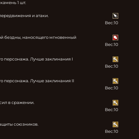
амень 1 шт.
передвижения и атаки.
Вес:
10
й бездны, наносящего мгновенный 
Вес:
10
о персонажа. Лучше заклинания I 
Вес:
10
 персонажа. Лучше заклинания II 
Вес:
10
сил в сражении.
Вес:
10
ащиты союзников.
Вес:
10