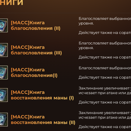
НИГИ
Благословляет выбранног
[МАСС]Книга
уровня.

благословления (II)
Действует также на сора
Благословляет выбранного
[МАСС]Книга
уровня.

благословления (III)
Действует также на сора
Благословляет выбранног
[МАСС]Книга
благословления(I)
Действует также на сора
Заклинание увеличивает 
[МАСС]Книга
исчезает при атаке или д
восстановления маны (I)
Действует также на сора
Заклинание увеличивает 
[МАСС]Книга
исчезает при атаке или д
восстановления маны (II)
Действует также на сора