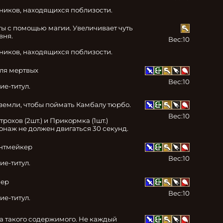
тников, находящихся поблизости.
ы с помощью магии. Увеличивает чуть 
ня.

Вес:
10
тников, находящихся поблизости.
ля мертвых

Вес:
10
ие-титул.
земли, чтобы поймать Камбалу тюрбо.

Вес:
10
рохов (2шт.) и Прикормка (1шт.)

наж не должен двигаться 30 секунд.
нтмейкер

Вес:
10
ие-титул.
ер

Вес:
10
ие-титул.
а такого содержимого. Не каждый 