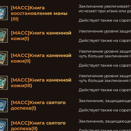
Заклинание увеличивает 
[МАСС]Книга
исчезает при атаке или д
восстановления маны
(III)
Действует также на сора
Увеличение уровня защит
[МАСС]Книга каменной
кожи(I)
Действует также на сора
Увеличение уровня защит
[МАСС]Книга каменной
чуть больше заклинания I 
кожи(II)
Действует также на сора
Увеличение уровня защит
[МАСС]Книга каменной
чуть больше заклинания II
кожи(III)
Действует также на сора
Заклинание, защищающее 
[МАСС]Книга святого
доспеха(I)
Действует также на сора
Заклинание, защищающее 
[МАСС]Книга святого
доспеха(II)
Действует также на сора