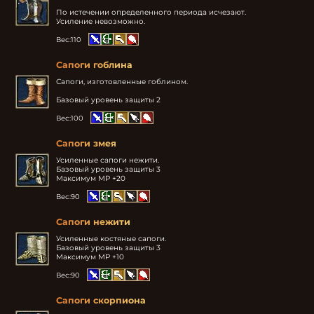
По истечении определенного периода исчезают.

Усиление невозможно.
Вес:
110
Сапоги гоблина
Сапоги, изготовленные гоблином.

Базовый уровень защиты 2
Вес:
100
Сапоги змея
Усиленные сапоги нежити.

Базовый уровень защиты 3

Максимум MP +20
Вес:
90
Сапоги нежити
Усиленные костяные сапоги.

Базовый уровень защиты 3

Максимум MP +10
Вес:
90
Сапоги скорпиона