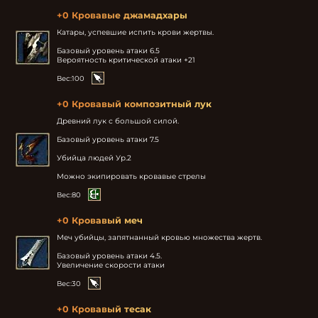
+0 Кровавые джамадхары
Катары, успевшие испить крови жертвы.

Базовый уровень атаки 6.5

Вероятность критической атаки +21
Вес:
100
+0 Кровавый композитный лук
Древний лук с большой силой.

Базовый уровень атаки 7.5

Убийца людей Ур.2

Можно экипировать кровавые стрелы
Вес:
80
+0 Кровавый меч
Меч убийцы, запятнанный кровью множества жертв.

Базовый уровень атаки 4.5.

Увеличение скорости атаки
Вес:
30
+0 Кровавый тесак