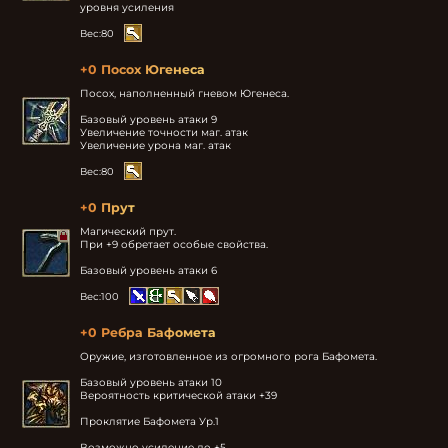
уровня усиления
Вес:
80
+0 Посох Югенеса
Посох, наполненный гневом Югенеса.

Базовый уровень атаки 9

Увеличение точности маг. атак

Увеличение урона маг. атак
Вес:
80
+0 Прут
Магический прут.

При +9 обретает особые свойства.

Базовый уровень атаки 6
Вес:
100
+0 Ребра Бафомета
Оружие, изготовленное из огромного рога Бафомета.

Базовый уровень атаки 10

Вероятность критической атаки +39

Проклятие Бафомета Ур.1

Возможно усиление до +5