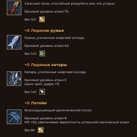
Ужасный тесак, способный разрубить все, что угодно.

Базовый уровень атаки 7.5
Вес:
120
+0 Ледяное ружье
Ружье, усиленное энергией холода.

Базовый уровень атаки 6.5
Вес:
140
+0 Ледяные катары
Катары, усиленные энергией холода.

Базовый уровень атаки 5

Шанс крит. удара +15
Вес:
140
+0 Литейн
Всесокрушающий демонический посох.

Базовый уровень атаки 8

MP +50, увеличивает вероятность успешной магической атаки
Вес:
80