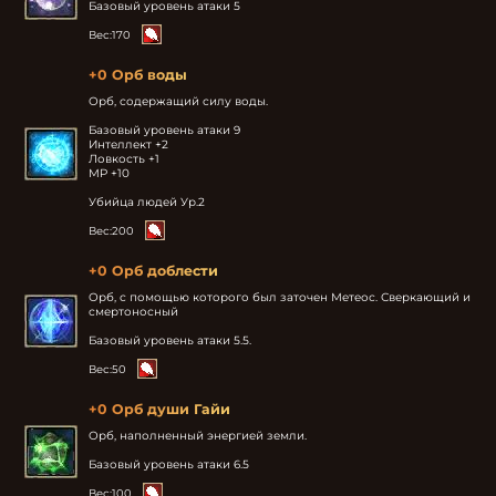
Базовый уровень атаки 5
Вес:
170
+0 Орб воды
Орб, содержащий силу воды.

Базовый уровень атаки 9

Интеллект +2

Ловкость +1

MP +10

Убийца людей Ур.2
Вес:
200
+0 Орб доблести
Орб, с помощью которого был заточен Метеос. Сверкающий и 
смертоносный

Базовый уровень атаки 5.5.
Вес:
50
+0 Орб души Гайи
Орб, наполненный энергией земли.

Базовый уровень атаки 6.5
Вес:
100