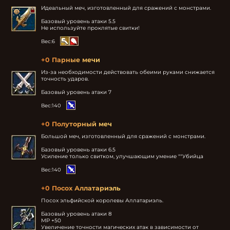
Идеальный меч, изготовленный для сражений с монстрами.

Базовый уровень атаки 5.5

Не используйте проклятые свитки!
Вес:
6
+0 Парные мечи
Из-за необходимости действовать обеими руками снижается 
точность ударов.

Базовый уровень атаки 7
Вес:
140
+0 Полуторный меч
Большой меч, изготовленный для сражений с монстрами.

Базовый уровень атаки 6.5

Усиление только свитком, улучшающим умение ""Убийца
Вес:
140
+0 Посох Аллатариэль
Посох эльфийской королевы Аллатариэль.

Базовый уровень атаки 8

MP +50

Увеличение точности магических атак в зависимости от 