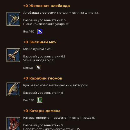
+0 Железная алебарда
Алебарда с острыми металлическими шипами.

Базовый уровень атаки 8.5

Шанс критического удара +6
Вес:
160
+0 Змеиный меч
Меч с душой змеи.

Базовый уровень атаки 6.5

Убийца людей Ур.2
Вес:
50
+0 Карабин гномов
Ружье гномов с механическим затвором.

Базовый уровень атаки 8
Вес:
150
+0 Катары демона
Катары, пропитанные демонической мощью.

Базовый уровень атаки 5

Вероятность критической атаки +15