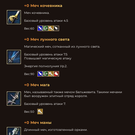
+0 Меч кочевника
Меч кочевника.

Базовый уровень атаки 4.5
Вес:
60
+0 Меч лунного света
Магический меч, сотканный из лунного света.

Базовый уровень атаки 7.5

Повышает магическую атаку

Энергия полнолуния Ур.2.
Вес:
90
+0 Меч мага
Меч, называемый также мечом Бельжевита. Такими мечами 
был вооружен элитный отряд короля.

Базовый уровень атаки 7.
Вес:
50
+0 Меч маны
Длинный меч, изготовленный орками.
