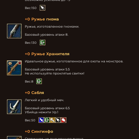
Вес:
150
+0 Ружье гнома
Ружье, изготовленное гномами.

Базовый уровень атаки 8.
Вес:
130
+0 Ружье Хранителя
Идеальное ружье, изготовленное для охоты на монстров.

Базовый уровень атаки 5.5

Не используйте проклятые свитки!
Вес:
8
+0 Сабля
Легкий и удобный меч.

Базовый уровень атаки 6.5

Убийца нежити Ур.1 
Вес:
50
+0 Сингинфо
Старинное, но еще мощное ружье.
