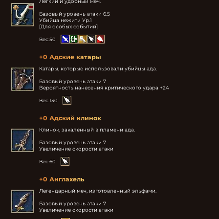
Легкий и удобный меч.

Базовый уровень атаки 6.5

Убийца нежити Ур.1 

[Для особых событий]
Вес:
50
+0 Адские катары
Катары, которые использовали убийцы ада.

Базовый уровень атаки 7

Вероятность нанесения критического удара +24
Вес:
130
+0 Адский клинок
Клинок, закаленный в пламени ада.

Базовый уровень атаки 7

Увеличение скорости атаки
Вес:
60
+0 Англахель
Легендарный меч, изготовленный эльфами.

Базовый уровень атаки 7

Увеличение скорости атаки