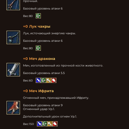
прочный.

Базовый уровень атаки 6
Вес:
80
+0 Лук чакры
Лук, источающий энергию чакры.

Базовый уровень атаки 6
Вес:
80
+0 Меч дракона
Меч, изготовленный из прочной кости животного.

Базовый уровень атаки 5.5
Вес:
60
+0 Меч Ифрита
Огненный меч, принадлежавший Ифриту.

Базовый уровень атаки 9

Огненный удар Ур.1.

Дополнительный урон огнем Ур.1.
Вес:
150