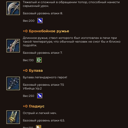
Тяжелый и сложный в обращении топор, способный нанести 
серьезный урон.

Базовый уровень атаки 8.
Вес:
200
+0 Бронебойное ружье
Длинное ружье, ствол которого был изготовлен в печи при 
такой температуре, что обычный человек не смог бы и близко 
подойти.

Базовый уровень атаки 7.
Вес:
130
+0 Булава
Булава легендарного героя!

Базовый уровень атаки 7.5

Убийца Ур.2
Вес:
250
+0 Гладиус
Острый и легкий меч.

Базовый уровень атаки 6.5.
Вес:
110