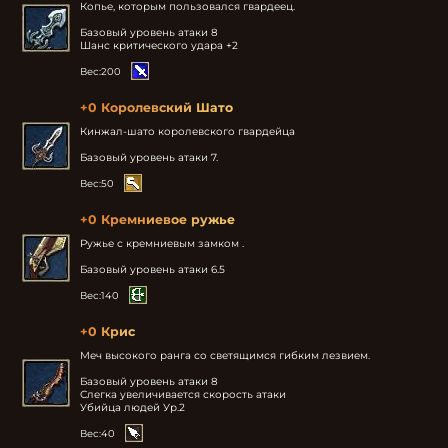
Копье, которым пользовался гвардеец.

Базовый уровень атаки 8

Шанс критического удара +2
Вес:
200
+0 Королевский Шато
Кинжал-шато королевского гвардейца

Базовый уровень атаки 7.
Вес:
50
+0 Кремниевое ружье
Ружье с кремниевым замком .

Базовый уровень атаки 6.5
Вес:
140
+0 Крис
Меч высокого ранга со светящимся гибким лезвием.

Базовый уровень атаки 8

Слегка увеличивается скорость атаки

Убийца людей Ур.2
Вес:
40