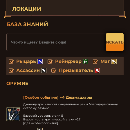
ЛОКАЦИИ
БАЗА ЗНАНИЙ
ИСКАТЬ
Рыцарь
Рейнджер
Маг
Ассассин
Призыватель
ОРУЖИЕ
[Особое событие] +4 Джамадхары
Джамадхары наносят смертельные раны благодаря своему 
острому лезвию.

Базовый уровень атаки 5

Вероятность критической атаки +27

[Для особых событий]