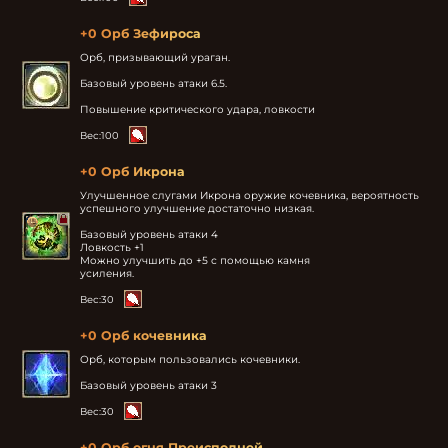
+0 Орб Зефироса
Орб, призывающий ураган.

Базовый уровень атаки 6.5.

Повышение критического удара, ловкости
Вес:
100
+0 Орб Икрона
Улучшенное слугами Икрона оружие кочевника, вероятность 
успешного улучшение достаточно низкая.

Базовый уровень атаки 4

Ловкость +1

Можно улучшить до +5 с помощью камня

усиления.
Вес:
30
+0 Орб кочевника
Орб, которым пользовались кочевники.

Базовый уровень атаки 3
Вес:
30
+0 Орб огня Преисподней