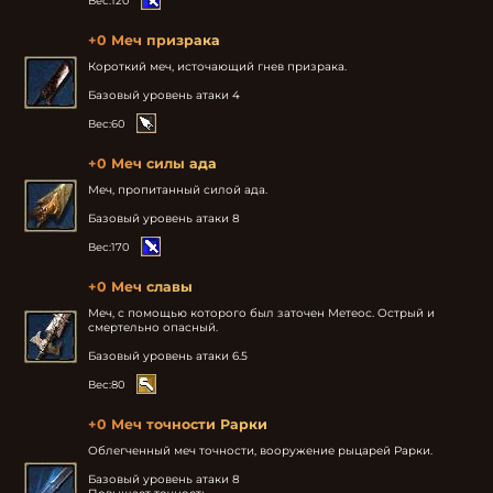
Вес:
120
+0 Меч призрака
Короткий меч, источающий гнев призрака.

Базовый уровень атаки 4
Вес:
60
+0 Меч силы ада
Меч, пропитанный силой ада.

Базовый уровень атаки 8
Вес:
170
+0 Меч славы
Меч, с помощью которого был заточен Метеос. Острый и 
смертельно опасный.

Базовый уровень атаки 6.5
Вес:
80
+0 Меч точности Рарки
Облегченный меч точности, вооружение рыцарей Рарки.

Базовый уровень атаки 8
