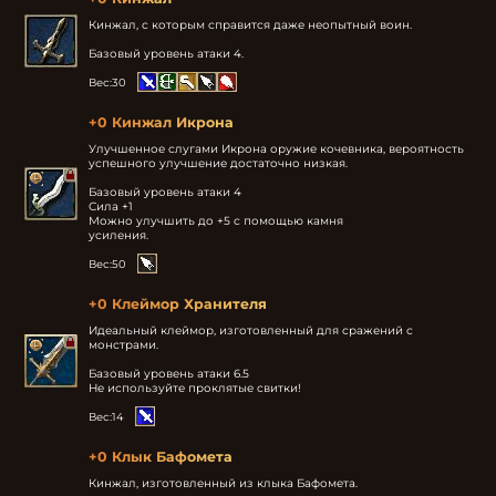
Кинжал, с которым справится даже неопытный воин.

Базовый уровень атаки 4.
Вес:
30
+0 Кинжал Икрона
Улучшенное слугами Икрона оружие кочевника, вероятность 
успешного улучшение достаточно низкая.

Базовый уровень атаки 4

Сила +1

Можно улучшить до +5 с помощью камня

усиления.
Вес:
50
+0 Клеймор Хранителя
Идеальный клеймор, изготовленный для сражений с 
монстрами.

Базовый уровень атаки 6.5

Не используйте проклятые свитки!
Вес:
14
+0 Клык Бафомета
Кинжал, изготовленный из клыка Бафомета.
