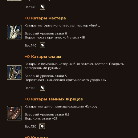
Вес:
140
+0 Катары мастера
Катары, которые использовал мастер убийц.

Базовый уровень атаки 6

Вероятность критической атаки +18
Вес:
140
+0 Катары славы
Катары, с помощью которых был заточен Метеос. Покрыты 
загадочными рунами.

Базовый уровень атаки 5

Вероятность нанесения критического удара +16
Вес:
100
+0 Катары Темных Жрецов
Катары, когда-то принадлежавшие Жакроу.

Базовый уровень атаки 6.5

Вер. крит. атаки +21
Вес:
130
+0 Кинжал