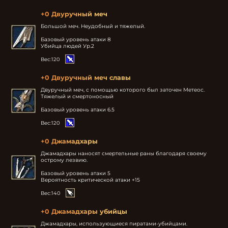
+0 Двуручный меч
Большой меч. Неудобный и тяжелый.

Базовый уровень атаки 8

Убийца людей Ур.2
Вес:
120
+0 Двуручный меч славы
Двуручный меч, с помощью которого был заточен Метеос. 
Тяжелый и смертоносный

Базовый уровень атаки 6.5
Вес:
120
+0 Джамадхары
Джамадхары наносят смертельные раны благодаря своему 
острому лезвию.

Базовый уровень атаки 5

Вероятность критической атаки +15
Вес:
140
+0 Джамадхары убийцы
Джамадхары, использующиеся пиратами-убийцами.
