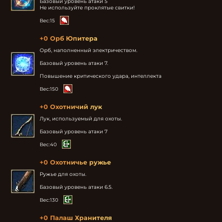
Базовый уровень атаки 5

Не используйте проклятые свитки!
Вес:
15
+0 Орб Юпитера
Орб, наполненный электричеством.

Базовый уровень атаки 7.

Повышение критического удара, интеллекта
Вес:
150
+0 Охотничий лук
Лук, используемый для охоты.

Базовый уровень атаки 7
Вес:
40
+0 Охотничье ружье
Ружье для охоты.

Базовый уровень атаки 6.5.
Вес:
130
+0 Палаш Хранителя