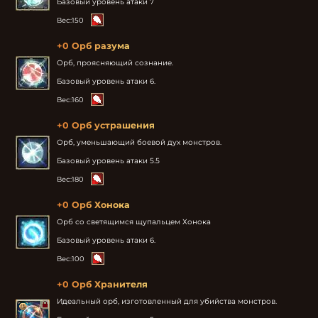
Базовый уровень атаки 7
Вес:
150
+0 Орб разума
Орб, проясняющий сознание.

Базовый уровень атаки 6.
Вес:
160
+0 Орб устрашения
Орб, уменьшающий боевой дух монстров.

Базовый уровень атаки 5.5
Вес:
180
+0 Орб Хонока
Орб со светящимся щупальцем Хонока

Базовый уровень атаки 6.
Вес:
100
+0 Орб Хранителя
Идеальный орб, изготовленный для убийства монстров.
