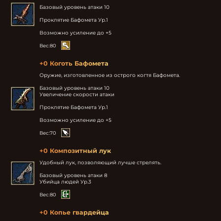
Базовый уровень атаки 10

Проклятие Бафомета Ур.1

Возможно усиление до +5
Вес:
80
+0 Коготь Бафомета
Оружие, изготовленное из острого когтя Бафомета.

Базовый уровень атаки 10

Увеличение скорости атаки

Проклятие Бафомета Ур.1

Возможно усиление до +5
Вес:
70
+0 Композитный лук
Удобный лук, позволяющий лучше стрелять.

Базовый уровень атаки 8

Убийца людей Ур.3
Вес:
80
+0 Копье гвардейца