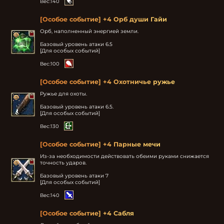
Вес:
140
[Особое событие] +4 Орб души Гайи
Орб, наполненный энергией земли.

Базовый уровень атаки 6.5

[Для особых событий]
Вес:
100
[Особое событие] +4 Охотничье ружье
Ружье для охоты.

Базовый уровень атаки 6.5.

[Для особых событий]
Вес:
130
[Особое событие] +4 Парные мечи
Из-за необходимости действовать обеими руками снижается 
точность ударов.

Базовый уровень атаки 7

[Для особых событий]
Вес:
140
[Особое событие] +4 Сабля