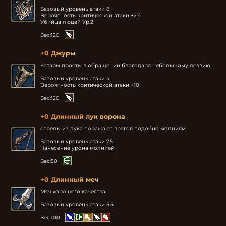
Базовый уровень атаки 8

Вероятность критической атаки +27

Убийца людей Ур.2
Вес:
120
+0 Джуры
Катары просты в обращении благодаря небольшому лезвию.

Базовый уровень атаки 4

Вероятность критической атаки +10
Вес:
120
+0 Длинный лук ворона
Стрелы из лука поражают врагов подобно молниям.

Базовый уровень атаки 7.5.

Нанесение урона молнией
Вес:
50
+0 Длинный меч
Меч хорошего качества.

Базовый уровень атаки 5.5
Вес:
100