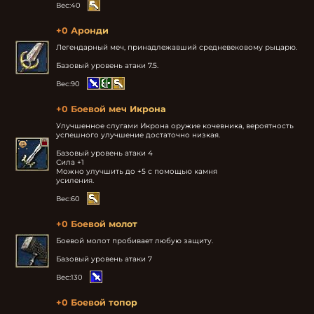
Вес:
40
+0 Аронди
Легендарный меч, принадлежавший средневековому рыцарю.

Базовый уровень атаки 7.5.
Вес:
90
+0 Боевой меч Икрона
Улучшенное слугами Икрона оружие кочевника, вероятность 
успешного улучшение достаточно низкая.

Базовый уровень атаки 4

Сила +1

Можно улучшить до +5 с помощью камня

усиления.
Вес:
60
+0 Боевой молот
Боевой молот пробивает любую защиту.

Базовый уровень атаки 7
Вес:
130
+0 Боевой топор