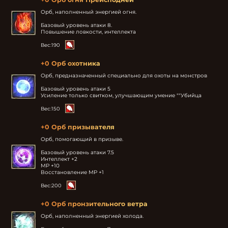
Орб, наполненный энергией огня.

Базовый уровень атаки 8.

Повышение ловкости, интеллекта
Вес:
190
+0 Орб охотника
Орб, предназначенный специально для охоты на монстров

Базовый уровень атаки 5

Усиление только свитком, улучшающим умение ""Убийца
Вес:
150
+0 Орб призывателя
Орб, помогающий в призыве.

Базовый уровень атаки 7.5

Интеллект +2

MP +10

Восстановление MP +1
Вес:
200
+0 Орб пронзительного ветра
Орб, наполненный энергией холода.
