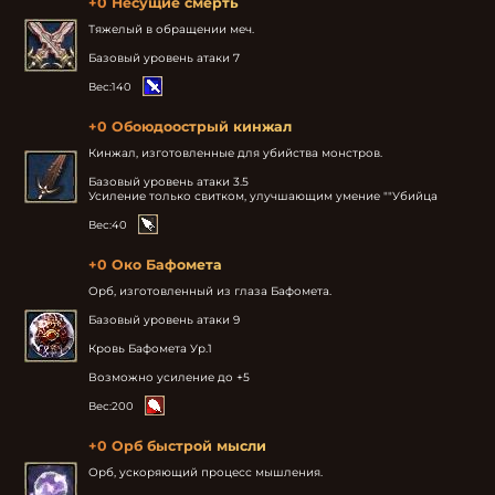
+0 Несущие смерть
Тяжелый в обращении меч.

Базовый уровень атаки 7
Вес:
140
+0 Обоюдоострый кинжал
Кинжал, изготовленные для убийства монстров.

Базовый уровень атаки 3.5

Усиление только свитком, улучшающим умение ""Убийца
Вес:
40
+0 Око Бафомета
Орб, изготовленный из глаза Бафомета.

Базовый уровень атаки 9

Кровь Бафомета Ур.1

Возможно усиление до +5
Вес:
200
+0 Орб быстрой мысли
Орб, ускоряющий процесс мышления.
