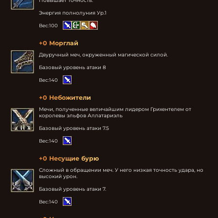
Повышает точность.

Энергия полнолуния Ур.1
Вес:
100
+0 Морглай
Двуручный меч, окруженный магической силой.

Базовый уровень атаки 8
Вес:
140
+0 Небожители
Мечи, полученные величайшим лидером Грихентелем от 
королевы эльфов Аллатариэль

Базовый уровень атаки 7.5
Вес:
140
+0 Несущие бурю
Сложный в обращении меч. У него низкая точность удара, но 
высокий урон.

Базовый уровень атаки 7.
Вес:
140