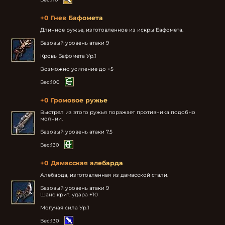
+0 Гнев Бафомета
Длинное ружье, изготовленное из искры Бафомета.

Базовый уровень атаки 9

Кровь Бафомета Ур.1

Возможно усиление до +5
Вес:
100
+0 Громовое ружье
Выстрел из этого ружья поражает противника подобно 
молнии.

Базовый уровень атаки 7.5
Вес:
130
+0 Дамасская алебарда
Алебарда, изготовленная из дамасской стали.

Базовый уровень атаки 9

Шанс крит. удара +10

Могучая сила Ур.1
Вес:
130