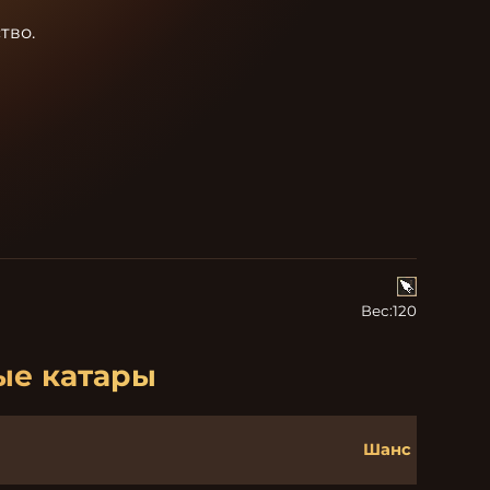
во.

Вес:
120
ые катары
Шанс