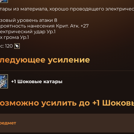
тары из материала, хорошо проводящего электричест
зовый уровень атаки 8

роятность нанесения Крит. Атк. +27

ектрический удар Ур.1

х грома Ур.1
с:
120
ледующее усиление
+1 Шоковые катары
озможно усилить до
+1 Шоков
редмет