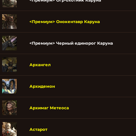
<Премиум> Огр-охотник Каруна
<Премиум> Онокентавр Каруна
<Премиум> Черный единорог Каруна
Архангел
Архидемон
Архимаг Метеоса
Астарот