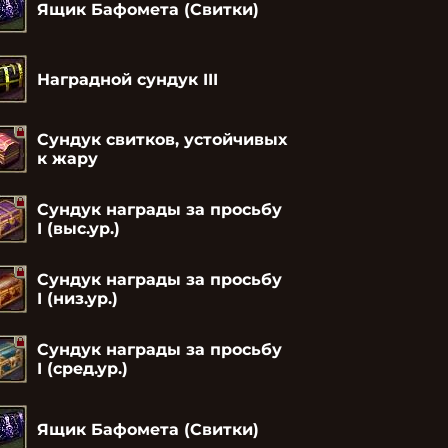
Ящик Бафомета (Свитки)
Наградной сундук III
Сундук свитков, устойчивых
к жару
Сундук награды за просьбу
I (выс.ур.)
Сундук награды за просьбу
I (низ.ур.)
Сундук награды за просьбу
I (сред.ур.)
Ящик Бафомета (Свитки)