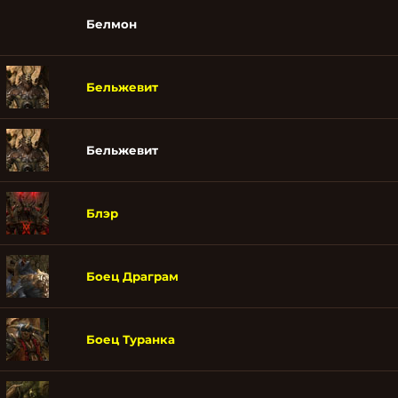
Белмон
Бельжевит
Бельжевит
Блэр
Боец Драграм
Боец Туранка