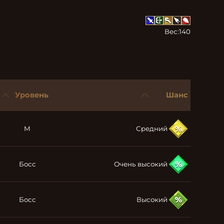
Вес:
140
Уровень
Шанс
M
Средний
Босс
Очень высокий
Босс
Высокий