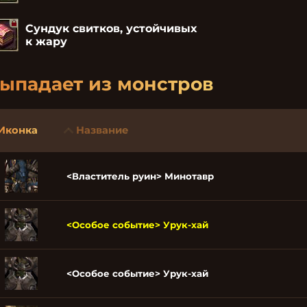
Сундук свитков, устойчивых
к жару
ыпадает из монстров
Иконка
Название
<Властитель руин> Минотавр
<Особое событие> Урук-хай
<Особое событие> Урук-хай