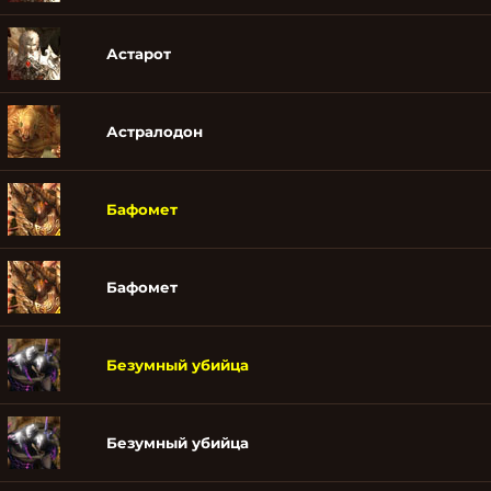
Астарот
Астралодон
Бафомет
Бафомет
Безумный убийца
Безумный убийца