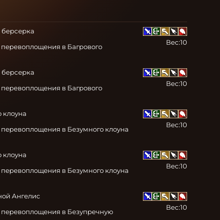
 берсерка

Вес:
10
 перевоплощения в Багрового 
 берсерка

Вес:
10
 перевоплощения в Багрового 
 клоуна

Вес:
10
 перевоплощения в Безумного клоуна 
 клоуна

Вес:
10
 перевоплощения в Безумного клоуна 
ой Ангелис

Вес:
10
 перевоплощения в Безупречную 