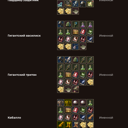
Гвардеец-защитник
Именной
Гигантский василиск
Именной
Гигантский тритон
Именной
Кабалло
Именной