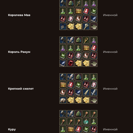
Королева Мав
Именной
Король Ракум
Именной
Крепкий скелет
Именной
Куру
Именной