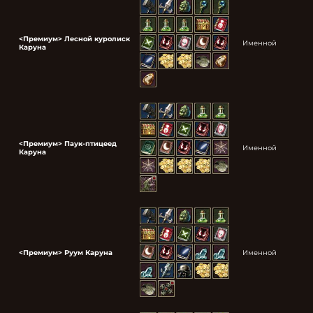
<Премиум> Лесной куролиск
Именной
Каруна
<Премиум> Паук-птицеед
Именной
Каруна
<Премиум> Руум Каруна
Именной