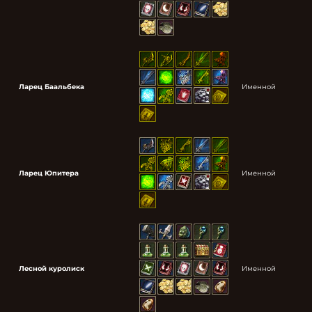
Ларец Баальбека
Именной
Ларец Юпитера
Именной
Лесной куролиск
Именной