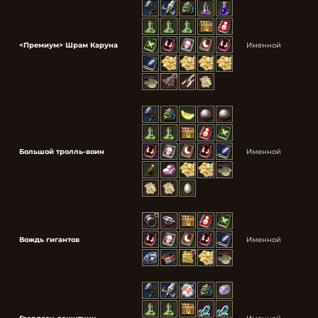
<Премиум> Шрам Каруна
Именной
Большой тролль-воин
Именной
Вождь гигантов
Именной