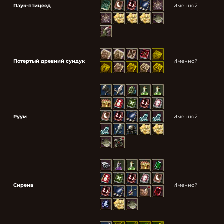
Паук-птицеед
Именной
Потертый древний сундук
Именной
Руум
Именной
Сирена
Именной