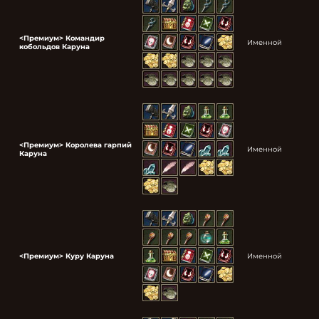
<Премиум> Командир
Именной
кобольдов Каруна
<Премиум> Королева гарпий
Именной
Каруна
<Премиум> Куру Каруна
Именной