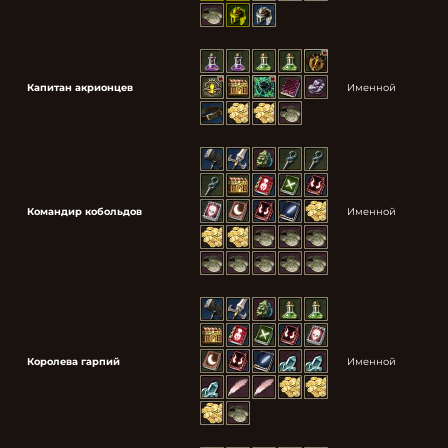
Капитан акрионцев
Именной
Командир кобольдов
Именной
Королева гарпий
Именной