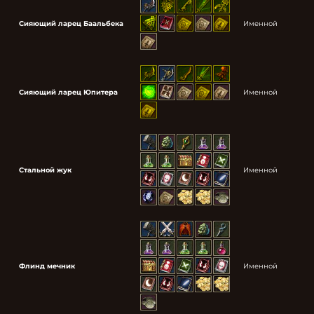
Сияющий ларец Баальбека
Именной
Сияющий ларец Юпитера
Именной
Стальной жук
Именной
Флинд мечник
Именной