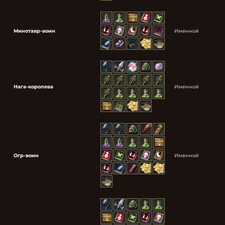
Минотавр-воин
Именной
Нага-королева
Именной
Огр-воин
Именной