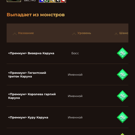
Вес:
140
Выпадает из монстров
Название
Уровень
Шанс
<Премиум> Виверна Каруна
Босс
<Премиум> Гигантский
Именной
тритон Каруна
<Премиум> Королева гарпий
Именной
Каруна
<Премиум> Куру Каруна
Именной