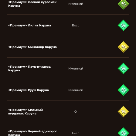
<Премиум> Лесной куролиск
Именной
Каруна
<Премиум> Лилит Каруна
Босс
<Премиум> Минотавр Каруна
L
<Премиум> Паук-птицеед
Именной
Каруна
<Премиум> Руум Каруна
Именной
<Премиум> Сильный
O
вурдалак Каруна
<Премиум> Черный единорог
Босс
Каруна