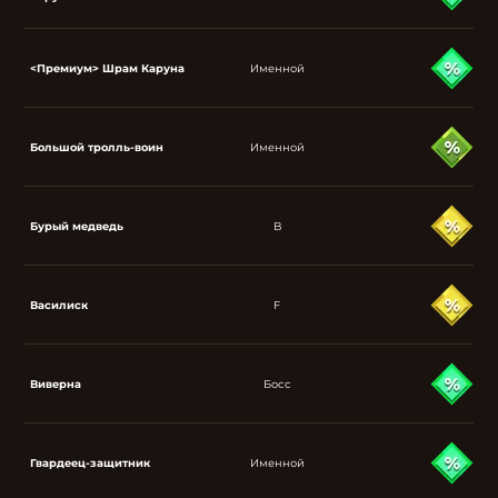
<Премиум> Шрам Каруна
Именной
Большой тролль-воин
Именной
Бурый медведь
B
Василиск
F
Виверна
Босс
Гвардеец-защитник
Именной