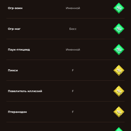
Огр-воин
Именной
Огр-маг
Босс
Паук-птицеед
Именной
Пикси
F
Повелитель иллюзий
F
Птеранодон
F