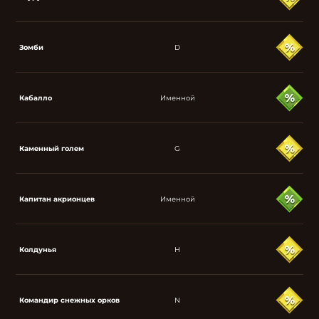
Зомби
D
Кабалло
Именной
Каменный голем
G
Капитан акрионцев
Именной
Колдунья
H
Командир снежных орков
N