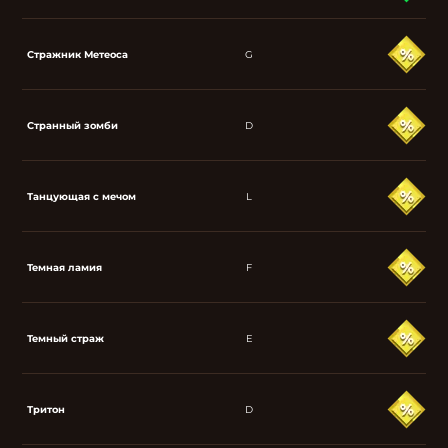
Стражник Метеоса
G
Странный зомби
D
Танцующая с мечом
L
Темная ламия
F
Темный страж
E
Тритон
D