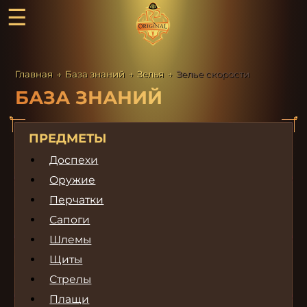
☰
Главная
→
База знаний
→
Зелья
→
Зелье скорости
БАЗА ЗНАНИЙ
ПРЕДМЕТЫ
Доспехи
Оружие
Перчатки
Сапоги
Шлемы
Щиты
Стрелы
Плащи