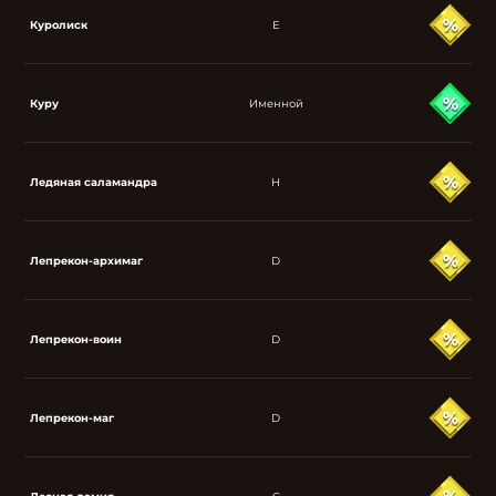
Куролиск
E
Куру
Именной
Ледяная саламандра
H
Лепрекон-архимаг
D
Лепрекон-воин
D
Лепрекон-маг
D