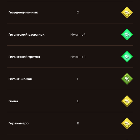
Гвардеец-мечник
D
Гигантский василиск
Именной
Гигантский тритон
Именной
Гигант-шаман
L
Гиена
E
Гиракамеро
B