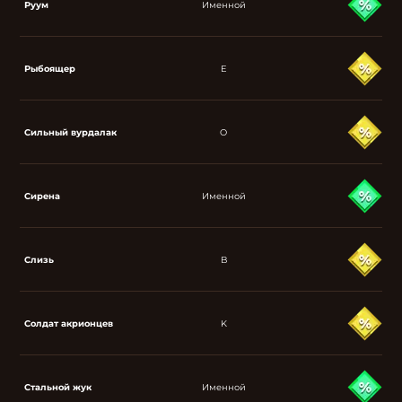
Руум
Именной
Рыбоящер
E
Сильный вурдалак
O
Сирена
Именной
Слизь
B
Солдат акрионцев
K
Стальной жук
Именной