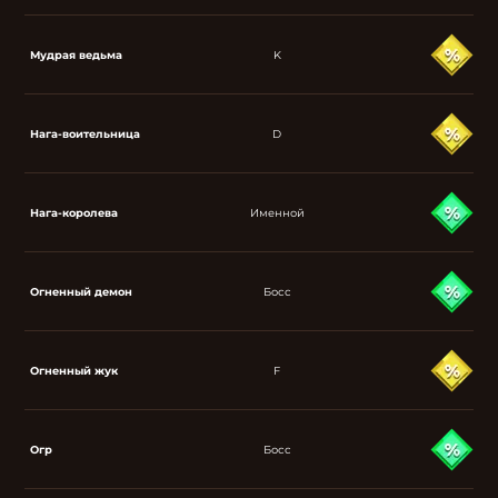
Мудрая ведьма
K
Нага-воительница
D
Нага-королева
Именной
Огненный демон
Босс
Огненный жук
F
Огр
Босс