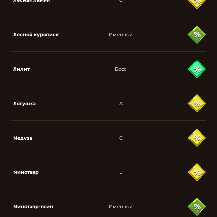
Лесная ламия
C
Лесной куролиск
Именной
Лилит
Босс
Лягушка
A
Медуза
C
Минотавр
L
Минотавр-воин
Именной