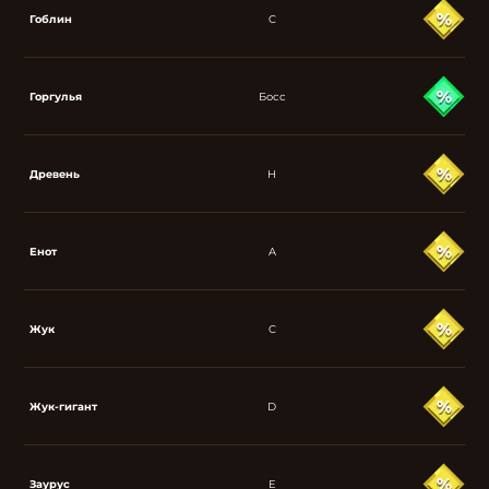
Гоблин
C
Горгулья
Босс
Древень
H
Енот
A
Жук
C
Жук-гигант
D
Заурус
E