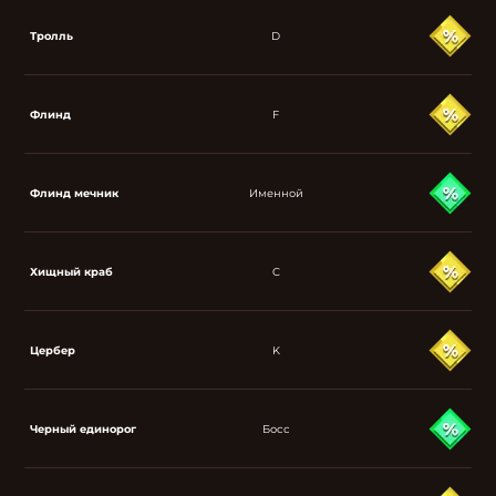
Тролль
D
Флинд
F
Флинд мечник
Именной
Хищный краб
C
Цербер
K
Черный единорог
Босс