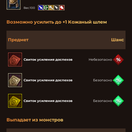
Вес:
100
Возможно усилить до
+1 Кожаный шлем
Предмет
Шанс
Свиток усиления доспехов
Небезопасно
Свиток усиления доспехов
Безопасно
Свиток усиления доспехов
Безопасно
Выпадает из монстров