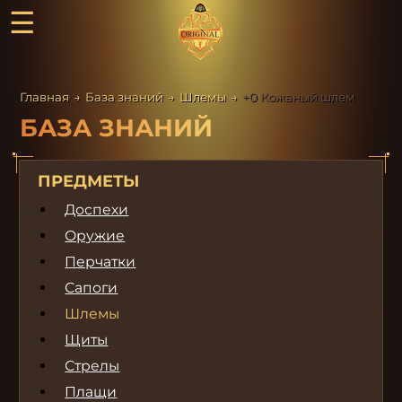
☰
Главная
→
База знаний
→
Шлемы
→
+0 Кожаный шлем
БАЗА ЗНАНИЙ
ПРЕДМЕТЫ
Доспехи
Оружие
Перчатки
Сапоги
Шлемы
Щиты
Стрелы
Плащи