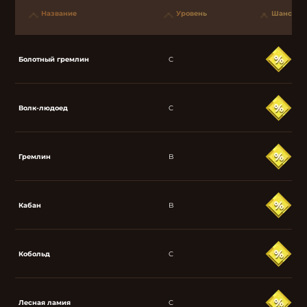
Название
Уровень
Шанс
Болотный гремлин
C
Волк-людоед
C
Гремлин
B
Кабан
B
Кобольд
C
Лесная ламия
C