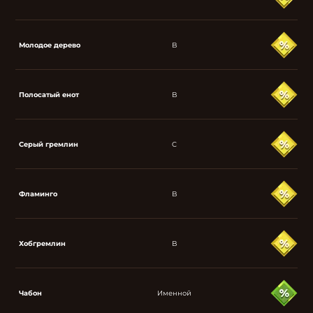
Молодое дерево
B
Полосатый енот
B
Серый гремлин
C
Фламинго
B
Хобгремлин
B
Чабон
Именной