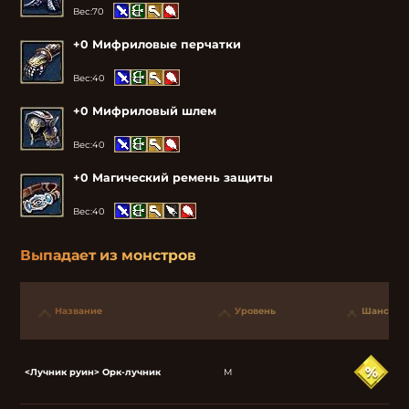
Вес:
70
+0 Мифриловые перчатки
Вес:
40
+0 Мифриловый шлем
Вес:
40
+0 Магический ремень защиты
Вес:
40
Выпадает из монстров
Название
Уровень
Шанс
<Лучник руин> Орк-лучник
M