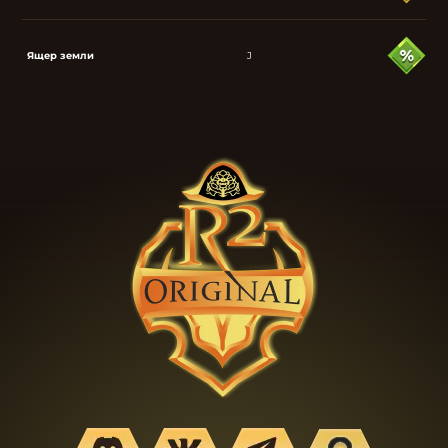
Ящер земли
J