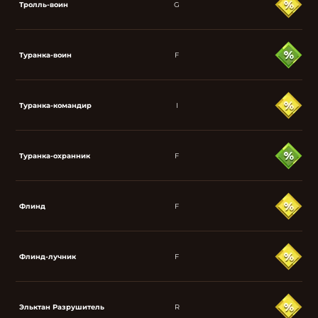
Тролль-воин
G
Туранка-воин
F
Туранка-командир
I
Туранка-охранник
F
Флинд
F
Флинд-лучник
F
Эльктан Разрушитель
R