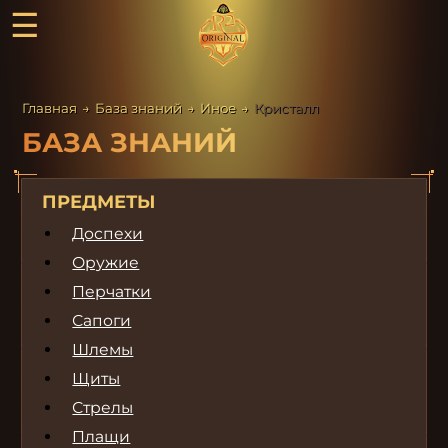
☰
Главная
→
База знаний
→
Иное
→
Кристалл
БАЗА ЗНАНИЙ
ПРЕДМЕТЫ
Доспехи
Оружие
Перчатки
Сапоги
Шлемы
Щиты
Стрелы
Плащи