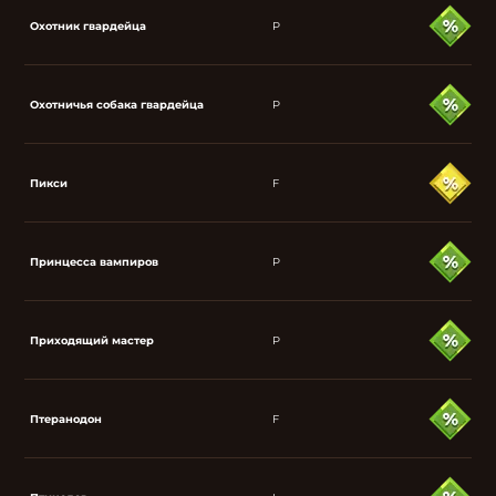
Охотник гвардейца
P
Охотничья собака гвардейца
P
Пикси
F
Принцесса вампиров
P
Приходящий мастер
P
Птеранодон
F