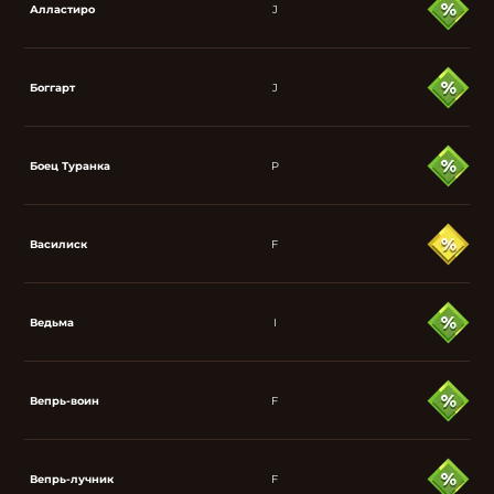
Алластиро
J
Боггарт
J
Боец Туранка
P
Василиск
F
Ведьма
I
Вепрь-воин
F
Вепрь-лучник
F