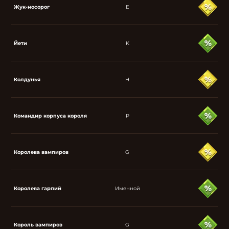
Жук-носорог
E
Йети
K
Колдунья
H
Командир корпуса короля
P
Королева вампиров
G
Королева гарпий
Именной
Король вампиров
G