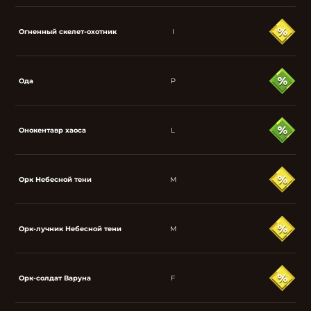
Огненный скелет-охотник
I
Ода
P
Онокентавр хаоса
L
Орк Небесной тени
M
Орк-лучник Небесной тени
M
Орк-солдат Варуна
F