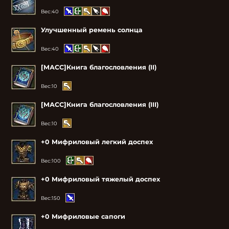
Вес:
40
Улучшенный ремень солнца
Вес:
40
[МАСС]Книга благословления (II)
Вес:
10
[МАСС]Книга благословления (III)
Вес:
10
+0 Мифриловый легкий доспех
Вес:
100
+0 Мифриловый тяжелый доспех
Вес:
150
+0 Мифриловые сапоги