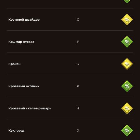
Костяной драйдер
C
Кошмар страха
P
Кракен
G
Кровавый охотник
P
Кровавый скелет-рыцарь
H
Кукловод
J