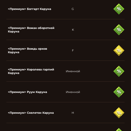
<Премиум> Боггарт Каруна
G
<Премиум> Вожак оборотней
K
Каруна
<Премиум> Вождь орков
F
Каруна
<Премиум> Королева гарпий
Именной
Каруна
<Премиум> Руум Каруна
Именной
<Премиум> Скелетон Каруна
H