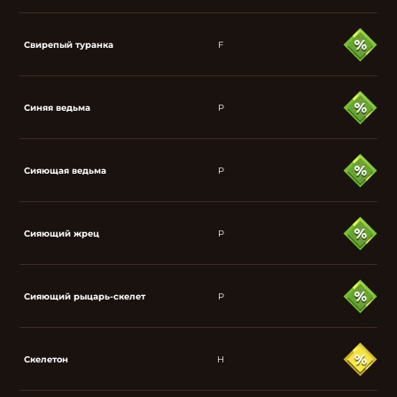
Свирепый туранка
F
Синяя ведьма
P
Сияющая ведьма
P
Сияющий жрец
P
Сияющий рыцарь-скелет
P
Скелетон
H