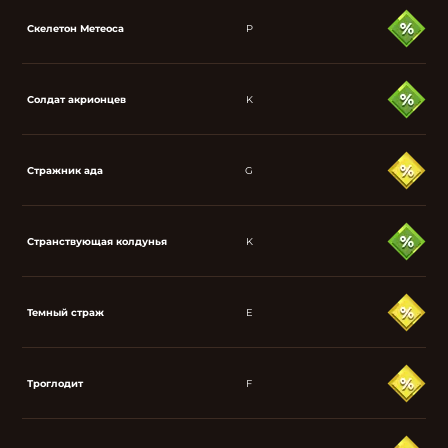
Скелетон Метеоса
P
Солдат акрионцев
K
Стражник ада
G
Странствующая колдунья
K
Темный страж
E
Троглодит
F