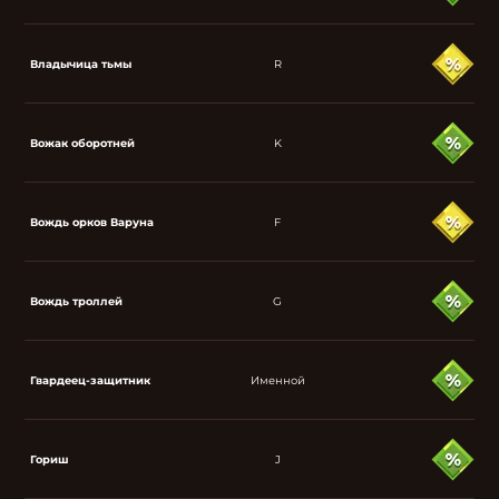
Владычица тьмы
R
Вожак оборотней
K
Вождь орков Варуна
F
Вождь троллей
G
Гвардеец-защитник
Именной
Гориш
J