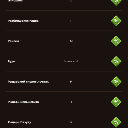
Птицелев
L
Разбившаяся гидра
P
Рейвен
M
Руум
Именной
Рыцарский скелет-лучник
H
Рыцарь Бельжевита
J
Рыцарь Пазузу
P