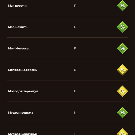
Маг короля
P
Маг-нежить
P
Меч Метеоса
P
Молодой древень
E
Молодой тарантул
F
Мудрая ведьма
K
Мудрая колдунья
H