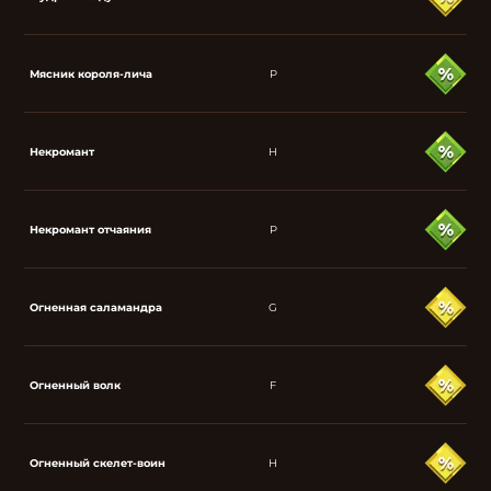
Мясник короля-лича
P
Некромант
H
Некромант отчаяния
P
Огненная саламандра
G
Огненный волк
F
Огненный скелет-воин
H