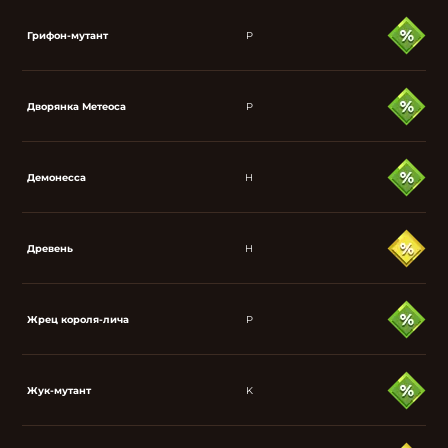
Грифон-мутант
P
Дворянка Метеоса
P
Демонесса
H
Древень
H
Жрец короля-лича
P
Жук-мутант
K