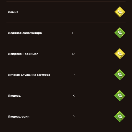
Ламия
F
Ледяная саламандра
H
Лепрекон-архимаг
D
Личная служанка Метеоса
P
Людоед
K
Людоед-воин
P