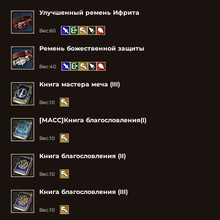
Улучшенный ремень Ифрита
Вес:
60
Ремень божественной защиты
Вес:
40
Книга мастера меча (III)
Вес:
10
[МАСС]Книга благословления(I)
Вес:
10
Книга благословления (II)
Вес:
10
Книга благословления (III)
Вес:
10