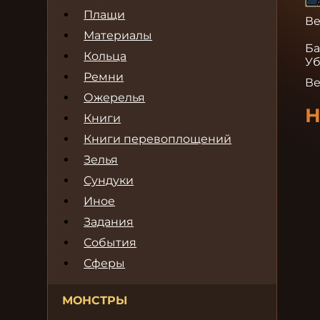
Плащи
Ве
Материалы
Ба
Кольца
Уб
Ремни
Ве
Ожерелья
Н
Книги
Книги перевоплощений
Зелья
Сундуки
Иное
Задания
События
Сферы
МОНСТРЫ