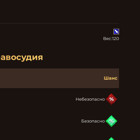
Вес:
120
равосудия
Шанс
Небезопасно
Безопасно