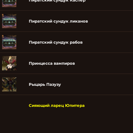
Пиратский сундук Каспер
Пиратский сундук ликанов
Пиратский сундук рабов
Принцесса вампиров
Рыцарь Пазузу
Сияющий ларец Юпитера