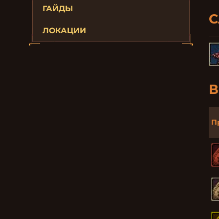
ГАЙДЫ
С
ЛОКАЦИИ
В
П