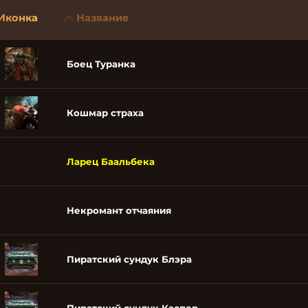
Иконка
Название
Боец Туранка
Кошмар страха
Ларец Баальбека
Некромант отчаяния
Пиратский сундук Блэра