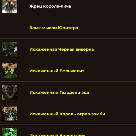
Жрец короля-лича
Злые мысли Юпитера
Искаженная Черная виверна
Искаженный Бельжевит
Искаженный Гвардеец ада
Искаженный Король огров-зомби
Искаженный Король-лич