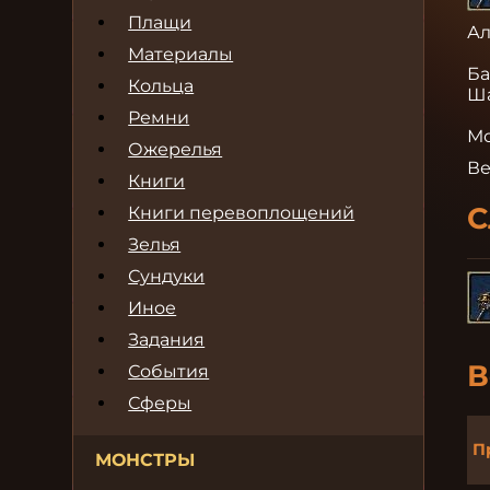
Плащи
Ал
Материалы
Ба
Кольца
Ша
Ремни
Мо
Ожерелья
Ве
Книги
С
Книги перевоплощений
Зелья
Сундуки
Иное
Задания
В
События
Сферы
П
МОНСТРЫ