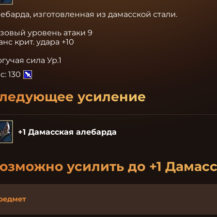
ебарда, изготовленная из дамасской стали.

зовый уровень атаки 9

нс крит. удара +10

гучая сила Ур.1
с:
130
ледующее усиление
+1 Дамасская алебарда
озможно усилить до
+1 Дамас
редмет