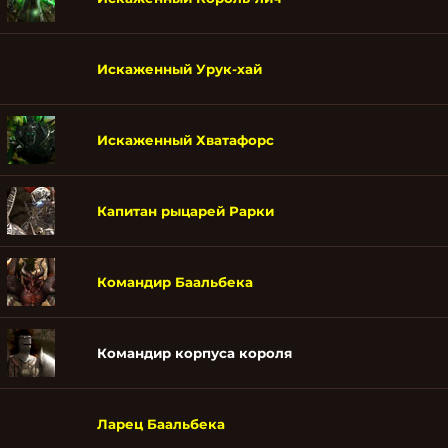
Искаженный Урук-хай
Искаженный Хватафорс
Капитан рыцарей Рарки
Командир Баальбека
Командир корпуса короля
Ларец Баальбека