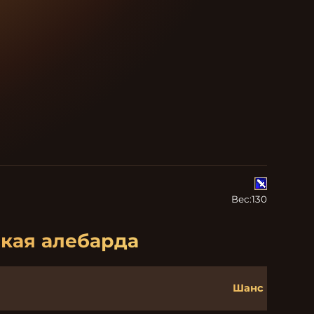
Вес:
130
ская алебарда
Шанс