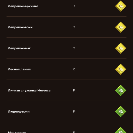
Лепрекон-архимаг
D
Лепрекон-воин
D
Лепрекон-маг
D
Лесная ламия
C
Личная служанка Метеоса
P
Людоед-воин
P
Маг короля
P