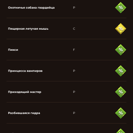
Охотничья собака гвардейца
P
Пещерная летучая мышь
C
Пикси
F
Принцесса вампиров
P
Приходящий мастер
P
Разбившаяся гидра
P