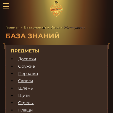
☰
Главная
→
База знаний
→
Иное
→
Жемчужина
БАЗА ЗНАНИЙ
ПРЕДМЕТЫ
Доспехи
Оружие
Перчатки
Сапоги
Шлемы
Щиты
Стрелы
Плащи