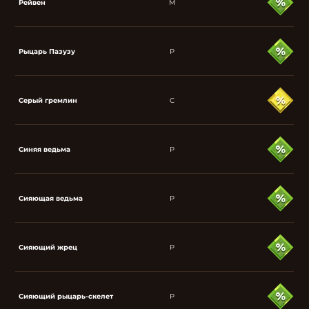
Рейвен
M
Рыцарь Пазузу
P
Серый гремлин
C
Синяя ведьма
P
Сияющая ведьма
P
Сияющий жрец
P
Сияющий рыцарь-скелет
P