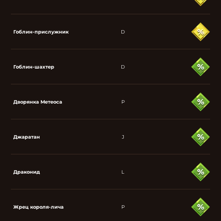
Гоблин-прислужник
D
Гоблин-шахтер
D
Дворянка Метеоса
P
Джаратан
J
Драконид
L
Жрец короля-лича
P