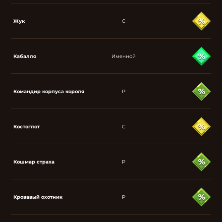
Жук
C
Кабалло
Именной
Командир корпуса короля
P
Костоглот
C
Кошмар страха
P
Кровавый охотник
P