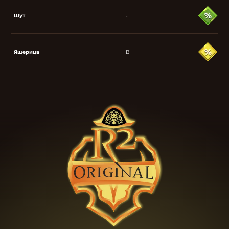
Шут
J
Ящерица
B