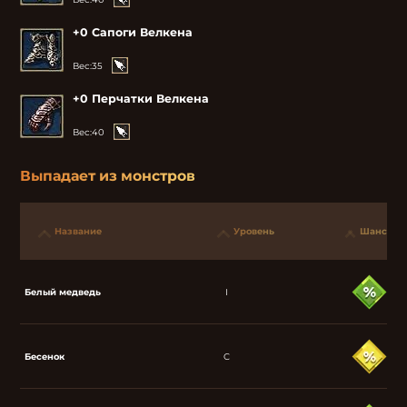
+0 Сапоги Велкена
Вес:
35
+0 Перчатки Велкена
Вес:
40
Выпадает из монстров
Название
Уровень
Шанс
Белый медведь
I
Бесенок
C