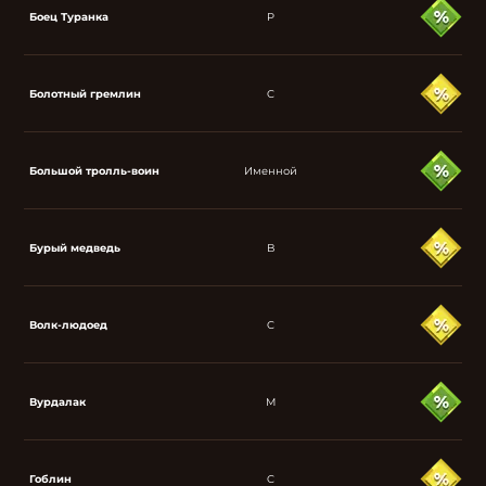
Боец Туранка
P
Болотный гремлин
C
Большой тролль-воин
Именной
Бурый медведь
B
Волк-людоед
C
Вурдалак
M
Гоблин
C