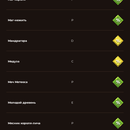
Маг-нежить
P
Мандрагора
D
Медуза
C
Меч Метеоса
P
Молодой древень
E
Мясник короля-лича
P