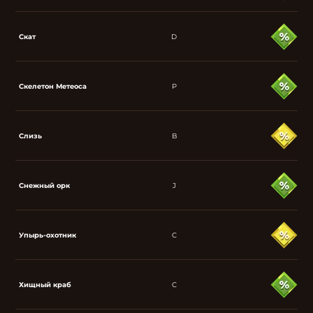
Скат
D
Скелетон Метеоса
P
Слизь
B
Снежный орк
J
Упырь-охотник
C
Хищный краб
C