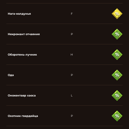
Нага-колдунья
F
Некромант отчаяния
P
Оборотень-лучник
H
Ода
P
Онокентавр хаоса
L
Охотник гвардейца
P