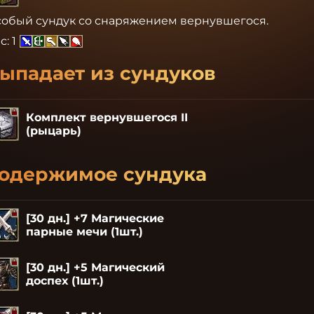
обый сундук со снаряжением вернувшегося.
с:
1
ыпадает из сундуков
Комплект вернувшегося II
(рыцарь)
одержимое сундука
[30 дн.] +7 Магические
парные мечи (1шт.)
[30 дн.] +5 Магический
доспех (1шт.)