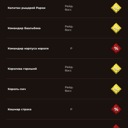
Рейд-
Капитан рыцарей Рарки
босс
Рейд-
Командир Баальбека
босс
Командир корпуса короля
P
Рейд-
Королева горишей
босс
Рейд-
Король-лич
босс
Кошмар страха
P