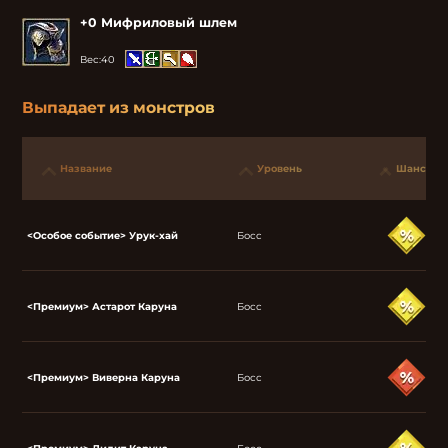
+0 Мифриловый шлем
Вес:
40
Выпадает из монстров
Название
Уровень
Шанс
<Особое событие> Урук-хай
Босс
<Премиум> Астарот Каруна
Босс
<Премиум> Виверна Каруна
Босс