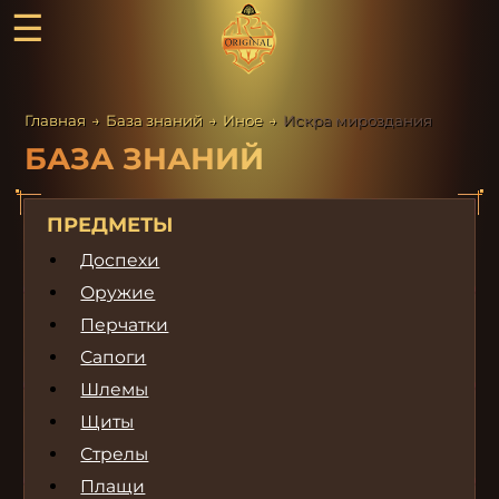
☰
Главная
→
База знаний
→
Иное
→
Искра мироздания
БАЗА ЗНАНИЙ
ПРЕДМЕТЫ
Доспехи
Оружие
Перчатки
Сапоги
Шлемы
Щиты
Стрелы
Плащи