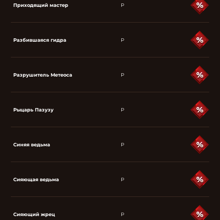
Приходящий мастер
P
Разбившаяся гидра
P
Разрушитель Метеоса
P
Рыцарь Пазузу
P
Синяя ведьма
P
Сияющая ведьма
P
Сияющий жрец
P