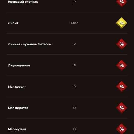
Кровавый охотник
P
Лилит
Босс
Личная служанка Метеоса
P
Людоед-воин
P
Маг короля
P
Маг пиратов
Q
Маг-мутант
O