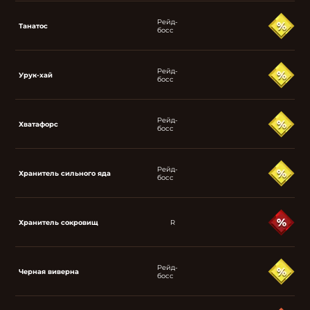
Рейд-
Танатос
босс
Рейд-
Урук-хай
босс
Рейд-
Хватафорс
босс
Рейд-
Хранитель сильного яда
босс
Хранитель сокровищ
R
Рейд-
Черная виверна
босс