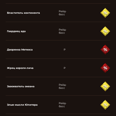
Рейд-
Властитель континента
босс
Рейд-
Гвардеец ада
босс
Дворянка Метеоса
P
Жрец короля-лича
P
Рейд-
Завоеватель океана
босс
Рейд-
Злые мысли Юпитера
босс