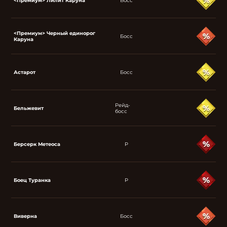
<Премиум> Лилит Каруна
Босс
<Премиум> Черный единорог
Босс
Каруна
Астарот
Босс
Рейд-
Бельжевит
босс
Берсерк Метеоса
P
Боец Туранка
P
Виверна
Босс