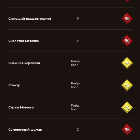
Сияющий рыцарь-скелет
P
Скелетон Метеоса
P
Рейд-
Снежная королева
босс
Рейд-
Спектр
босс
Рейд-
Страж Метеоса
босс
Сумеречный шаман
Q