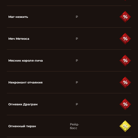
Маг-нежить
P
Меч Метеоса
P
Мясник короля-лича
P
Некромант отчаяния
P
Огневик Драграм
P
Рейд-
Огненный тиран
босс