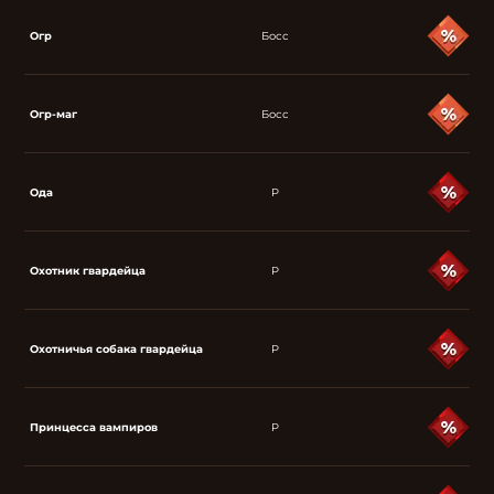
Огр
Босс
Огр-маг
Босс
Ода
P
Охотник гвардейца
P
Охотничья собака гвардейца
P
Принцесса вампиров
P