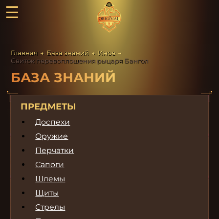
☰
Главная
→
База знаний
→
Иное
→
Свиток перевоплощения рыцаря Бангол
БАЗА ЗНАНИЙ
ПРЕДМЕТЫ
Доспехи
Оружие
Перчатки
Сапоги
Шлемы
Щиты
Стрелы