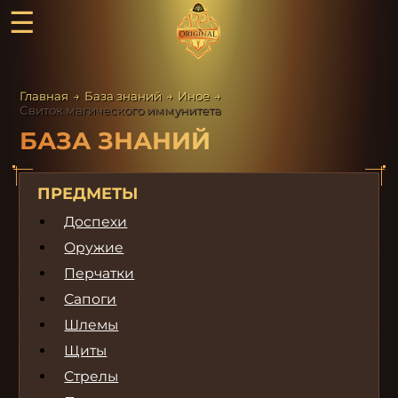
☰
Главная
→
База знаний
→
Иное
→
Свиток магического иммунитета
БАЗА ЗНАНИЙ
ПРЕДМЕТЫ
Доспехи
Оружие
Перчатки
Сапоги
Шлемы
Щиты
Стрелы