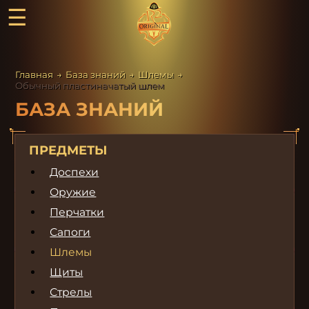
☰
Главная
→
База знаний
→
Шлемы
→
Обычный пластиначатый шлем
БАЗА ЗНАНИЙ
ПРЕДМЕТЫ
Доспехи
Оружие
Перчатки
Сапоги
Шлемы
Щиты
Стрелы