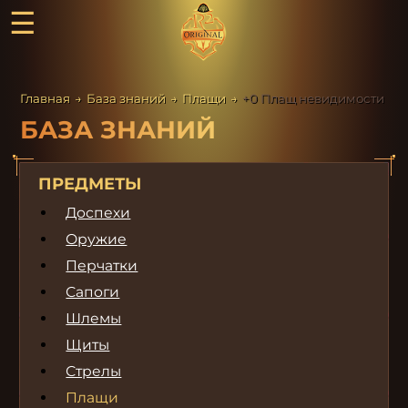
☰
Главная
→
База знаний
→
Плащи
→
+0 Плащ невидимости
БАЗА ЗНАНИЙ
ПРЕДМЕТЫ
Доспехи
Оружие
Перчатки
Сапоги
Шлемы
Щиты
Стрелы
Плащи