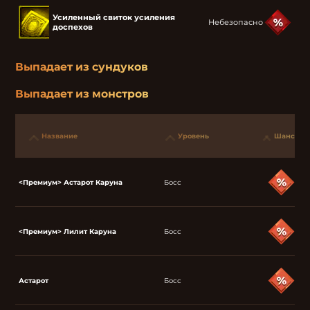
Усиленный свиток усиления
Небезопасно
доспехов
Выпадает из сундуков
Выпадает из монстров
Название
Уровень
Шанс
<Премиум> Астарот Каруна
Босс
<Премиум> Лилит Каруна
Босс
Астарот
Босс