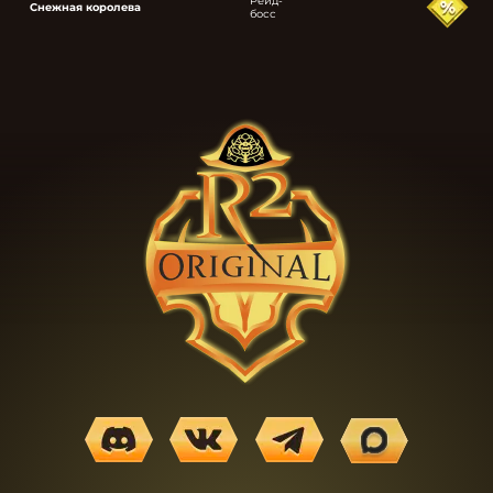
Рейд-
Снежная королева
босс