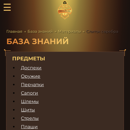
☰
Главная
→
База знаний
→
Материалы
→
Слиток серебра
БАЗА ЗНАНИЙ
ПРЕДМЕТЫ
Доспехи
Оружие
Перчатки
Сапоги
Шлемы
Щиты
Стрелы
Плащи