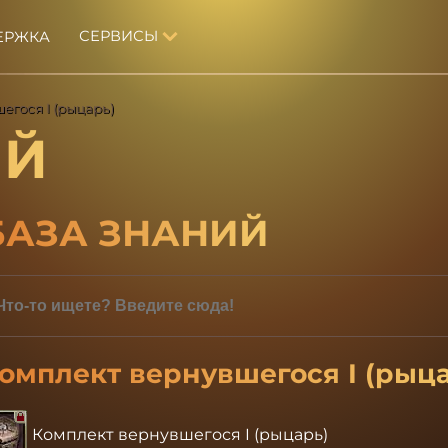
СЕРВИСЫ
ЕРЖКА
егося I (рыцарь)
ИЙ
БАЗА ЗНАНИЙ
омплект вернувшегося I (рыц
Комплект вернувшегося I (рыцарь)