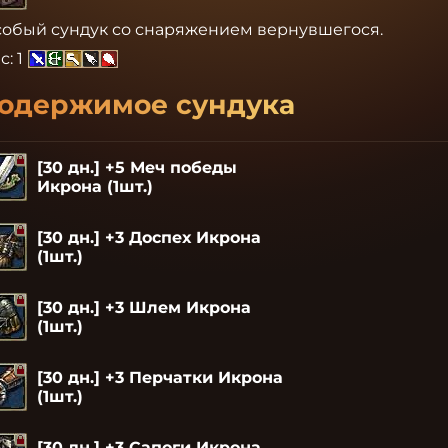
обый сундук со снаряжением вернувшегося.
с:
1
одержимое сундука
[30 дн.] +5 Меч победы
Икрона (1шт.)
[30 дн.] +3 Доспех Икрона
(1шт.)
[30 дн.] +3 Шлем Икрона
(1шт.)
[30 дн.] +3 Перчатки Икрона
(1шт.)
[30 дн.] +3 Сапоги Икрона