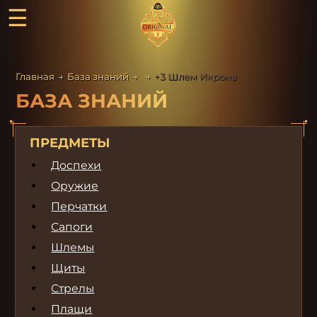
☰
Главная
→
База знаний
→
→
+3 Шлем Икрона
БАЗА ЗНАНИЙ
ПРЕДМЕТЫ
Доспехи
Оружие
Перчатки
Сапоги
Шлемы
Щиты
Стрелы
Плащи