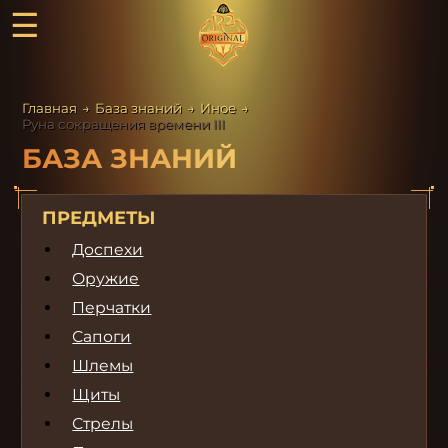
☰
Главная
→
База знаний
→
Иное
→
Руна сокращения времени III
БАЗА ЗНАНИЙ
ПРЕДМЕТЫ
Доспехи
Оружие
Перчатки
Сапоги
Шлемы
Щиты
Стрелы