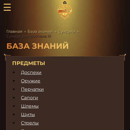
☰
Главная
→
База знаний
→
Сундуки
→
Сундук рун доспеха III
БАЗА ЗНАНИЙ
ПРЕДМЕТЫ
Доспехи
Оружие
Перчатки
Сапоги
Шлемы
Щиты
Стрелы