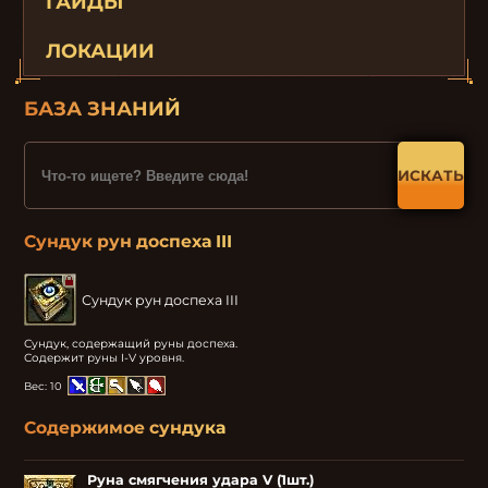
ГАЙДЫ
ЛОКАЦИИ
БАЗА ЗНАНИЙ
ИСКАТЬ
Сундук рун доспеха III
Сундук рун доспеха III
Сундук, содержащий руны доспеха.

Содержит руны I-V уровня.
Вес:
10
Содержимое сундука
Руна смягчения удара V (1шт.)