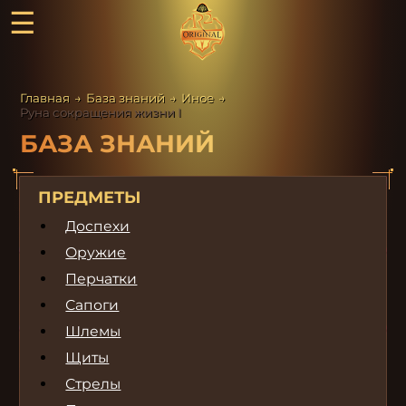
☰
Главная
→
База знаний
→
Иное
→
Руна сокращения жизни I
БАЗА ЗНАНИЙ
ПРЕДМЕТЫ
Доспехи
Оружие
Перчатки
Сапоги
Шлемы
Щиты
Стрелы