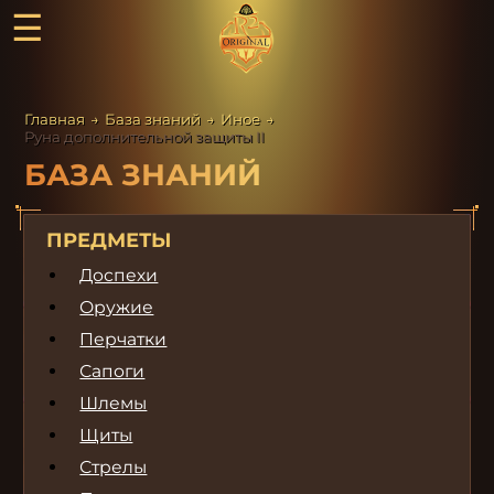
☰
Главная
→
База знаний
→
Иное
→
Руна дополнительной защиты II
БАЗА ЗНАНИЙ
ПРЕДМЕТЫ
Доспехи
Оружие
Перчатки
Сапоги
Шлемы
Щиты
Стрелы