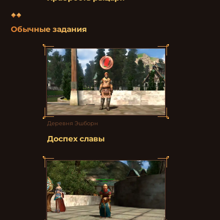
Обычные задания
Деревня Эшборн
Доспех славы