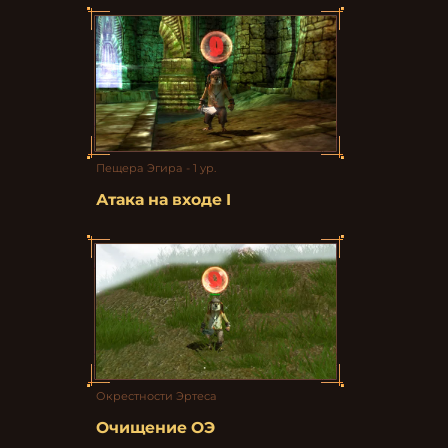
Пещера Эгира - 1 ур.
Атака на входе I
Окрестности Эртеса
Очищение ОЭ