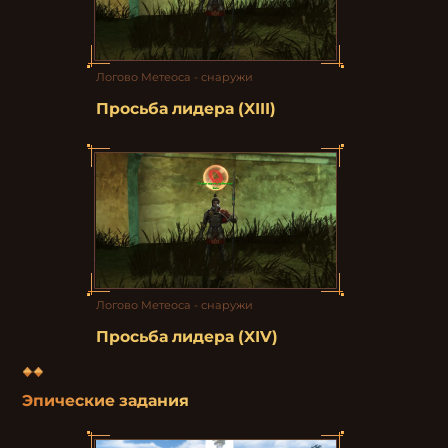
Логово Метеоса - снаружи
Просьба лидера (XІII)
Логово Метеоса - снаружи
Просьба лидера (XІV)
Эпические задания