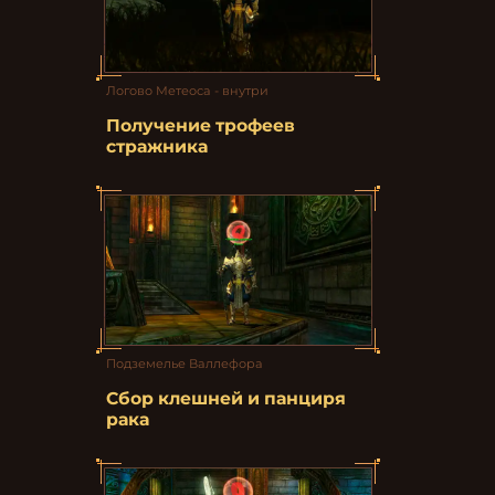
Логово Метеоса - внутри
Получение трофеев
стражника
Подземелье Валлефора
Сбор клешней и панциря
рака