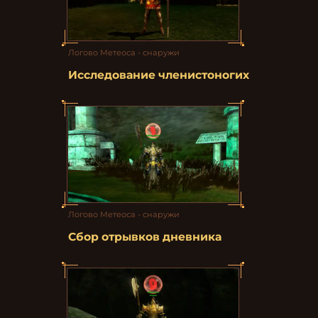
Логово Метеоса - снаружи
Исследование членистоногих
Логово Метеоса - снаружи
Сбор отрывков дневника