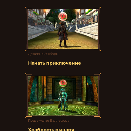
Деревня Эшборн
Начать приключение
Подземелье Валлефора
Храбрость рыцаря