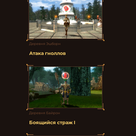
Деревня Эшборн
Атака гноллов
Деревня Байрон
Боящийся страж I