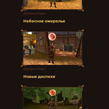
Деревня Роден
Небесное ожерелье
Деревня Роден
Новые доспехи