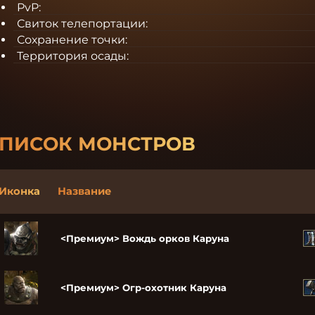
PvP:
Свиток телепортации:
Сохранение точки:
Территория осады:
ПИСОК МОНСТРОВ
Иконка
Название
<Премиум> Вождь орков Каруна
<Премиум> Огр-охотник Каруна