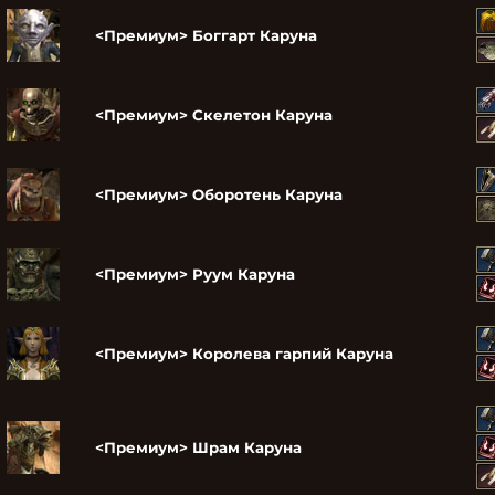
<Премиум> Боггарт Каруна
<Премиум> Скелетон Каруна
<Премиум> Оборотень Каруна
<Премиум> Руум Каруна
<Премиум> Королева гарпий Каруна
<Премиум> Шрам Каруна