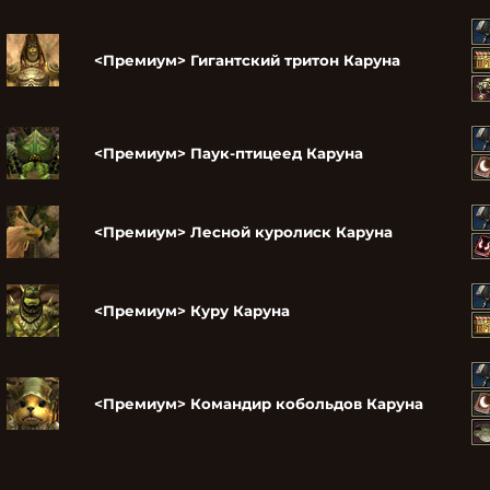
<Премиум> Гигантский тритон Каруна
<Премиум> Паук-птицеед Каруна
<Премиум> Лесной куролиск Каруна
<Премиум> Куру Каруна
<Премиум> Командир кобольдов Каруна